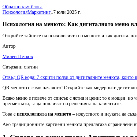
Обратно към блога
Психология
Маркетинг
17 юли 2025 г.
Психология на менюто: Как дигиталното меню вл
Открийте тайните на психологията на менюто и как дигитално
Автор
Милен Петков
Свързани статии
Отвъд QR кода: 7 скрити ползи от дигиталните менюта, които 
QR менюто е само началото! Открийте как модерните дигиталн
Всяко меню е повече от списък с ястия и цени; то е мощен, но
пресметнати, за да повлияят на решенията на клиентите.
Това е
психологията на менюто
– изкуството и науката да съз
Ако традиционните хартиени менюта предлагаха ограничени в