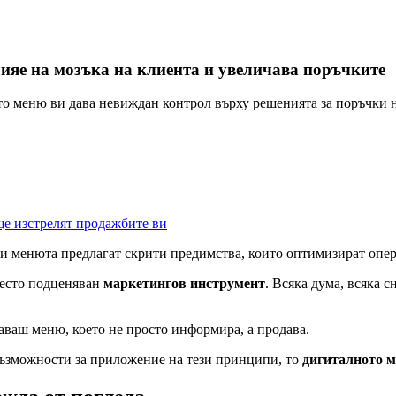
ияе на мозъка на клиента и увеличава поръчките
то меню ви дава невиждан контрол върху решенията за поръчки 
ще изстрелят продажбите ви
и менюта предлагат скрити предимства, които оптимизират опер
 често подценяван
маркетингов инструмент
. Всяка дума, всяка 
даваш меню, което не просто информира, а продава.
ъзможности за приложение на тези принципи, то
дигиталното 