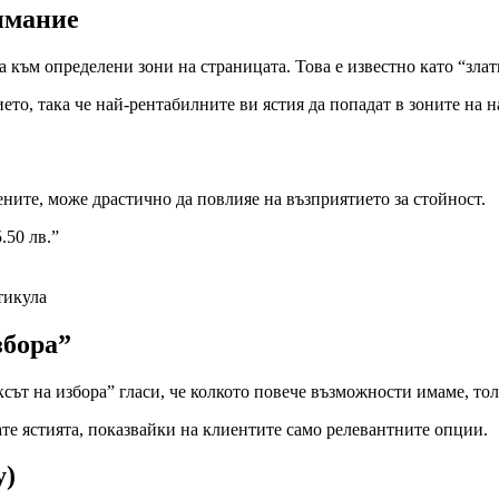
имание
а към определени зони на страницата. Това е известно като “зла
то, така че най-рентабилните ви ястия да попадат в зоните на 
ените, може драстично да повлияе на възприятието за стойност.
.50 лв.”
тикула
збора”
ът на избора” гласи, че колкото повече възможности имаме, тол
те ястията, показвайки на клиентите само релевантните опции.
y)