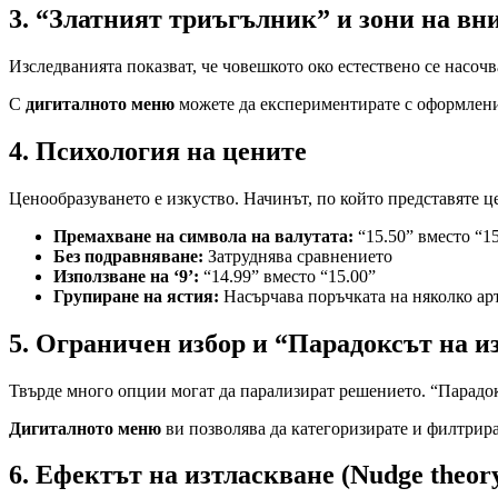
3. “Златният триъгълник” и зони на вн
Изследванията показват, че човешкото око естествено се насочв
С
дигиталното меню
можете да експериментирате с оформление
4. Психология на цените
Ценообразуването е изкуство. Начинът, по който представяте ц
Премахване на символа на валутата:
“15.50” вместо “15
Без подравняване:
Затруднява сравнението
Използване на ‘9’:
“14.99” вместо “15.00”
Групиране на ястия:
Насърчава поръчката на няколко ар
5. Ограничен избор и “Парадоксът на и
Твърде много опции могат да парализират решението. “Парадокс
Дигиталното меню
ви позволява да категоризирате и филтрира
6. Ефектът на изтласкване (Nudge theor