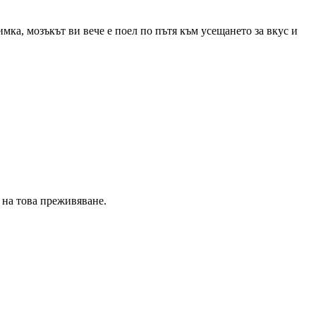
мка, мозъкът ви вече е поел по пътя към усещането за вкус и
 на това преживяване.