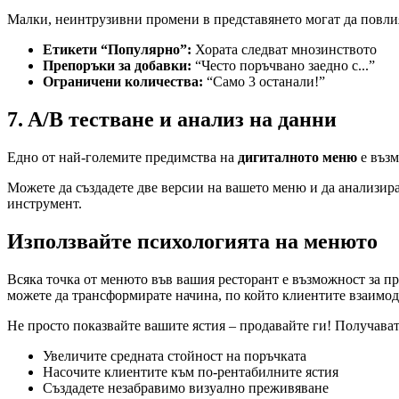
Малки, неинтрузивни промени в представянето могат да повли
Етикети “Популярно”:
Хората следват мнозинството
Препоръки за добавки:
“Често поръчвано заедно с...”
Ограничени количества:
“Само 3 останали!”
7. A/B тестване и анализ на данни
Едно от най-големите предимства на
дигиталното меню
е възм
Можете да създадете две версии на вашето меню и да анализир
инструмент.
Използвайте психологията на менюто
Всяка точка от менюто във вашия ресторант е възможност за п
можете да трансформирате начина, по който клиентите взаимод
Не просто показвайте вашите ястия – продавайте ги! Получава
Увеличите средната стойност на поръчката
Насочите клиентите към по-рентабилните ястия
Създадете незабравимо визуално преживяване