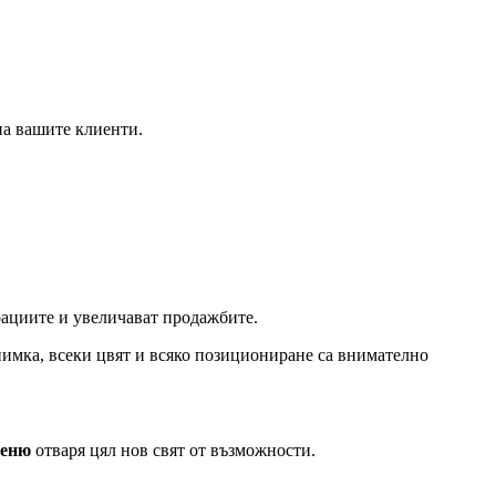
на вашите клиенти.
ациите и увеличават продажбите.
снимка, всеки цвят и всяко позициониране са внимателно
меню
отваря цял нов свят от възможности.