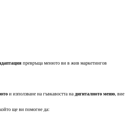
 адаптация
превръща менюто ви в жив маркетингов
нюто
и използване на гъвкавостта на
дигиталното меню
, вие
 който ще ви помогне да: