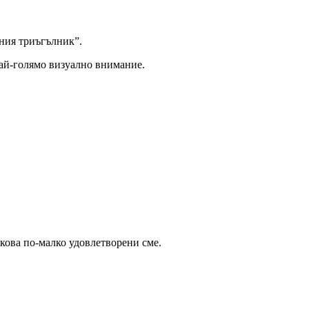
тния триъгълник”.
най-голямо визуално внимание.
кова по-малко удовлетворени сме.