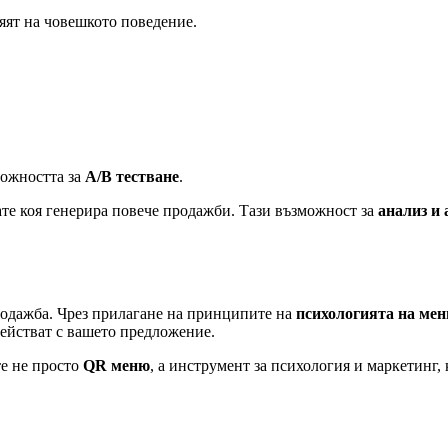
яят на човешкото поведение.
ожността за
A/B тестване
.
ате коя генерира повече продажби. Тази възможност за
анализ и
родажба. Чрез прилагане на принципите на
психологията на ме
ействат с вашето предложение.
те не просто
QR меню
, а инструмент за психология и маркетинг,