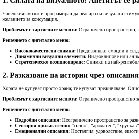
1. Силата на визуалното: Апетитът се р
Човешкият мозък е програмиран да реагира на визуални стимули
желанието за консумация.
Проблемът с хартиените менюта:
Ограничено пространство, в
Решението с дигитално меню:
Висококачествени снимки:
Предизвикват емоции и създ
Динамични визуални елементи:
Видеоклипове или аним
Стратегическо позициониране:
Снимки на най-рентабил
2. Разказване на истории чрез описания
Хората не купуват просто храна; те купуват преживяване. Опис
Проблемът с хартиените менюта:
Ограничено пространство за 
Решението с дигитално меню:
Подробни описания:
Неограничено пространство за разк
Сензорни прилагателни:
“сочно”, “ароматен”, “хрупкав”
Емоционални описания:
Носталгия, удоволствие, екзоти