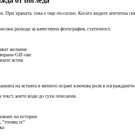
ажда от погледа
. При храната, това е още по-силно. Когато видите апетитна сни
исоки разходи за качествена фотография, статичност.
ават желание
ирани GIF-ове
ните ястия
анията на ястията в менюто играят ключова роля в изграждането
текст, което води до сухи описания.
азване на истории
, “топящ се”
ка