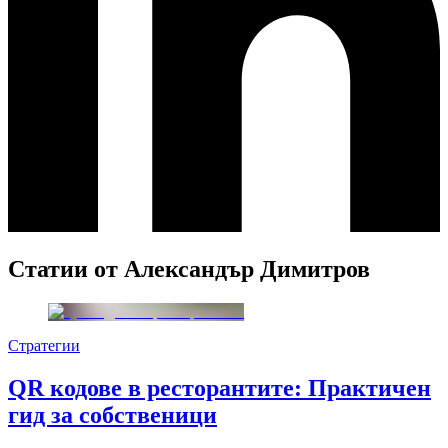
Статии от
Александър Димитров
Стратегии
QR кодове в ресторантите: Практичен
гид за собственици